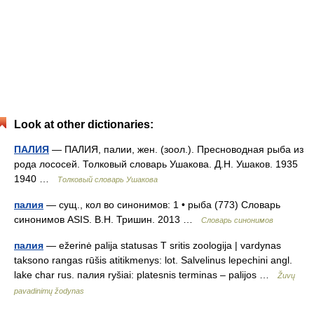
Look at other dictionaries:
ПАЛИЯ
— ПАЛИЯ, палии, жен. (зоол.). Пресноводная рыба из
рода лососей. Толковый словарь Ушакова. Д.Н. Ушаков. 1935
1940 …
Толковый словарь Ушакова
палия
— сущ., кол во синонимов: 1 • рыба (773) Словарь
синонимов ASIS. В.Н. Тришин. 2013 …
Словарь синонимов
палия
— ežerinė palija statusas T sritis zoologija | vardynas
taksono rangas rūšis atitikmenys: lot. Salvelinus lepechini angl.
lake char rus. палия ryšiai: platesnis terminas – palijos …
Žuvų
pavadinimų žodynas