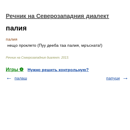
Речник на Северозападния диалект
палия
палия
нещо проклето (Пуу дееба таа палия, мръсната!)
Речник на Северозападния диалект
.
2013
.
Игры ⚽
Нужно решить контрольную?
палаш
папуци