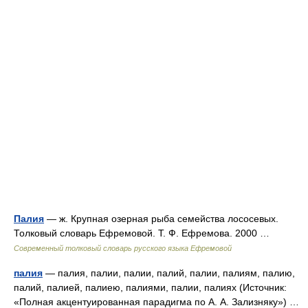
Палия
— ж. Крупная озерная рыба семейства лососевых.
Толковый словарь Ефремовой. Т. Ф. Ефремова. 2000 …
Современный толковый словарь русского языка Ефремовой
палия
— палия, палии, палии, палий, палии, палиям, палию,
палий, палией, палиею, палиями, палии, палиях (Источник:
«Полная акцентуированная парадигма по А. А. Зализняку») …