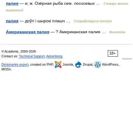
палия
— и; ж. Озёрная рыба сем. лососевых …
Словарь многих
выражений
палия
— доўгі і шырокі плашч …
Старабеларускі лексікон
Американская палия
— ? Американская палия …
Википедия
© Academic, 2000-2026
18+
Contact us:
Technical Support
,
Advertising
Dictionaries export
, created on PHP,
Joomla,
Drupal,
WordPress,
MODx.